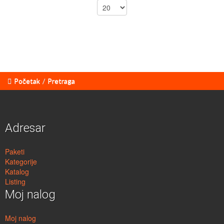
Početak
/
Pretraga
Adresar
Paketi
Kategorije
Katalog
Listing
Moj nalog
Moj nalog