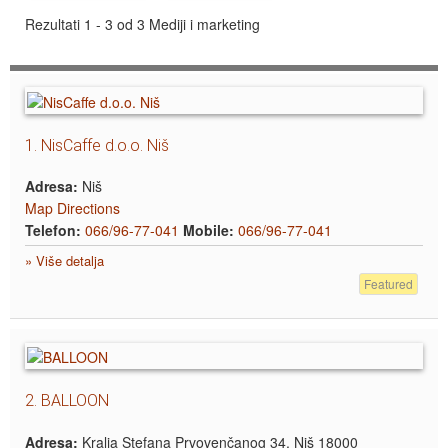
Rezultati 1 - 3 od 3
Mediji i marketing
1.
NisCaffe d.o.o. Niš
Adresa:
Niš
Map Directions
Telefon:
066/96-77-041
Mobile:
066/96-77-041
» Više detalja
Featured
2.
BALLOON
Adresa:
Kralja Stefana Prvovenčanog 34, Niš 18000