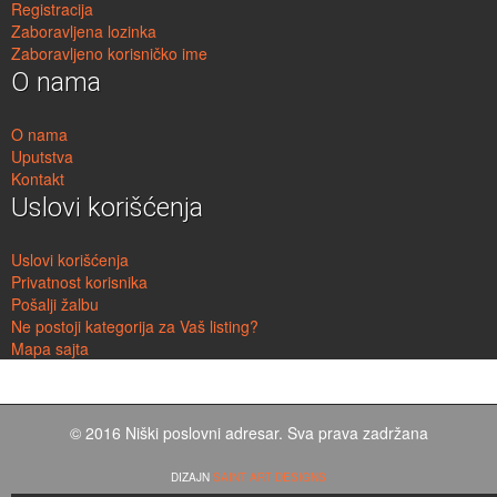
Registracija
Zaboravljena lozinka
Zaboravljeno korisničko ime
O nama
O nama
Uputstva
Kontakt
Uslovi korišćenja
Uslovi korišćenja
Privatnost korisnika
Pošalji žalbu
Ne postoji kategorija za Vaš listing?
Mapa sajta
© 2016 Niški poslovni adresar. Sva prava zadržana
DIZAJN
SAINT ART DESIGNS