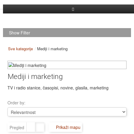
Dodaj firmu
Show Filter
Pretraga
Registracija
Sve kategorije
/
Mediji i marketing
Log in
Mediji i marketing
TV i radio stanice, časopisi, novine, glasila, marketing
Order by:
Prikaži mapu
Pregled